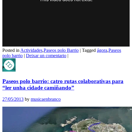
Posted in
Actividades
,
Paseos polo Barrio
|
Tagged
ágora
,
Paseos
polo barrio
|
Deixar un comentario
|
Paseos polo barrio: catro rutas colaborativas para
“ler unha cidade camiñando”
27/05/2013
by
musicaenbranco