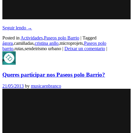
Seguir lendo
→
Posted in
Actividades
,
Paseos polo Barrio
|
Tagged
ágora
,camiñadas,
cristina anllo
,microprojets,
Paseos polo
barrio
,rutas,sendeirismo urbano
|
Deixar un comentario
|
Queres participar nos Paseos polo Barrio?
21/05/2013
by
musicaenbranco