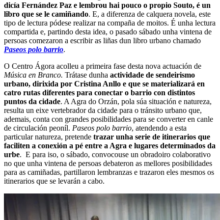
dicía Fernández Paz e lembrou hai pouco o propio Souto, é un
libro que se le camiñando
. E, a diferenza de calquera novela, este
tipo de lectura pódese realizar na compaña de moitos. É unha lectura
compartida e, partindo desta idea, o pasado sábado unha vintena de
persoas comezaron a escribir as liñas dun libro urbano chamado
Paseos polo barrio
.
O Centro Ágora acolleu a primeira fase desta nova actuación de
Música en Branco.
Trátase dunha
actividade de sendeirismo
urbano, dirixida por Cristina Anllo e que se materializará en
catro rutas diferentes para conectar o barrio con distintos
puntos da cidade
. A Agra do Orzán, pola súa situación e natureza,
resulta un eixe vertebrador da cidade para o tránsito urbano que,
ademais, conta con grandes posibilidades para se converter en canle
de circulación peoníl.
Paseos polo barrio
, atendendo a esta
particular natureza, pretende
trazar unha serie de itinerarios que
faciliten a conexión a pé entre a Agra e lugares determinados da
urbe
. E para iso, o sábado, convocouse un obradoiro colaborativo
no que unha vintena de persoas debateron as mellores posibilidades
para as camiñadas, partillaron lembranzas e trazaron eles mesmos os
itinerarios que se levarán a cabo.