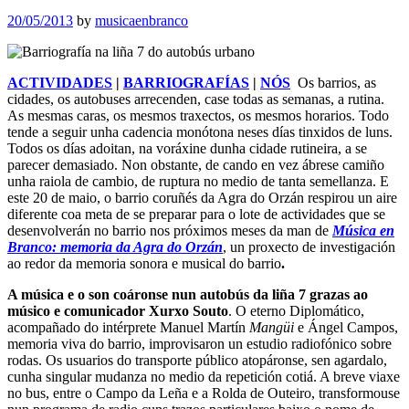
20/05/2013
by
musicaenbranco
ACTIVIDADES
|
BARRIOGRAFÍAS
|
NÓS
Os barrios, as
cidades, os autobuses arrecenden, case todas as semanas, a rutina.
As mesmas caras, os mesmos traxectos, os mesmos horarios. Todo
tende a seguir unha cadencia monótona neses días tinxidos de luns.
Todos os días adoitan, na voráxine dunha cidade rutineira, a se
parecer demasiado. Non obstante, de cando en vez ábrese camiño
unha raiola de cambio, de ruptura no medio de tanta semellanza. E
este 20 de maio, o barrio coruñés da Agra do Orzán respirou un aire
diferente coa meta de se preparar para o lote de actividades que se
desenvolverán no barrio nos próximos meses da man de
Música en
Branco: memoria da Agra do Orzán
, un proxecto de investigación
ao redor da memoria sonora e musical do barrio
.
A música e o son coáronse nun autobús da liña 7 grazas ao
músico e comunicador Xurxo Souto
. O eterno Diplomático,
acompañado do intérprete Manuel Martín
Mangüi
e Ángel Campos,
memoria viva do barrio, improvisaron un estudio radiofónico sobre
rodas. Os usuarios do transporte público atopáronse, sen agardalo,
cunha singular mudanza no medio da repetición cotiá. A breve viaxe
no bus, entre o Campo da Leña e a Rolda de Outeiro, transformouse