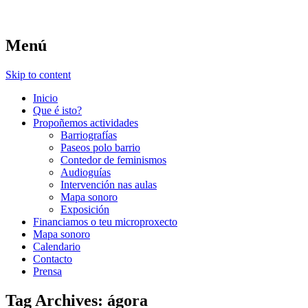
Memoria da Agra do Orzán
Música en Branco
Menú
Skip to content
Inicio
Que é isto?
Propoñemos actividades
Barriografías
Paseos polo barrio
Contedor de feminismos
Audioguías
Intervención nas aulas
Mapa sonoro
Exposición
Financiamos o teu microproxecto
Mapa sonoro
Calendario
Contacto
Prensa
Tag Archives:
ágora