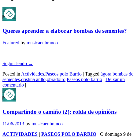
Queres aprender a elaborar bombas de sementes?
Featured
by
musicaenbranco
Seguir lendo
→
Posted in
Actividades
,
Paseos polo Barrio
|
Tagged
ágora
,
bombas de
sementes
,
cristina anllo
,
obradoiro
,
Paseos polo barrio
|
Deixar un
comentario
|
Compartindo o camiño (2): rolda de opinións
11/06/2013
by
musicaenbranco
ACTIVIDADES
|
PASEOS POLO BARRIO
O domingo 9 de