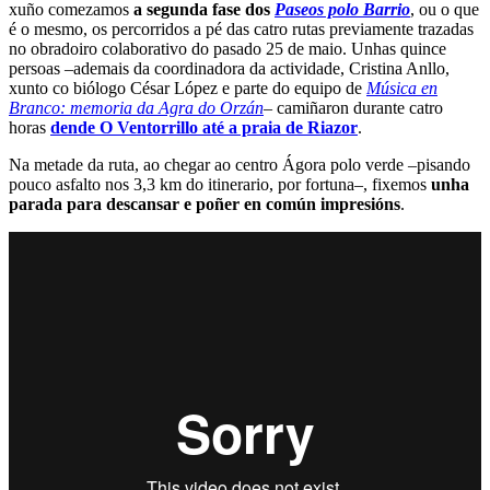
xuño comezamos
a segunda fase dos
Paseos polo Barrio
, ou o que
é o mesmo, os percorridos a pé das catro rutas previamente trazadas
no obradoiro colaborativo do pasado 25 de maio. Unhas quince
persoas –ademais da coordinadora da actividade, Cristina Anllo,
xunto co biólogo César López e parte do equipo de
Música en
Branco: memoria da Agra do Orzán
– camiñaron durante catro
horas
dende O Ventorrillo até a praia de Riazor
.
Na metade da ruta, ao chegar ao centro Ágora polo verde –pisando
pouco asfalto nos 3,3 km do itinerario, por fortuna–, fixemos
unha
parada para descansar e poñer en común impresións
.