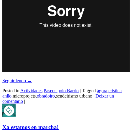
Seguir lendo
→
Posted in
Actividades
,
Paseos polo Barrio
|
Tagged
ágora
,
cristina
anllo
,microprojets,
obradoiro
,sendeirismo urbano
|
Deixar un
comentario
|
Xa estamos en marcha!