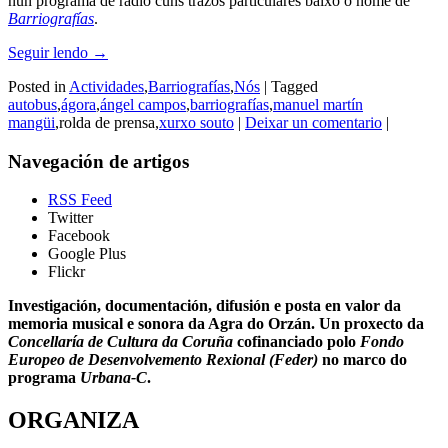
nun programa de radio cuns trazos particulares baixo o nome de
Barriografías
.
Seguir lendo
→
Posted in
Actividades
,
Barriografías
,
Nós
|
Tagged
autobus
,
ágora
,
ángel campos
,
barriografías
,
manuel martín
mangüi
,rolda de prensa,
xurxo souto
|
Deixar un comentario
|
Navegación de artigos
RSS Feed
Twitter
Facebook
Google Plus
Flickr
Investigación, documentación, difusión e posta en valor da
memoria musical e sonora da Agra do Orzán. Un proxecto da
Concellaría de Cultura da Coruña
cofinanciado polo
Fondo
Europeo de Desenvolvemento Rexional (Feder)
no marco do
programa
Urbana-C
.
ORGANIZA