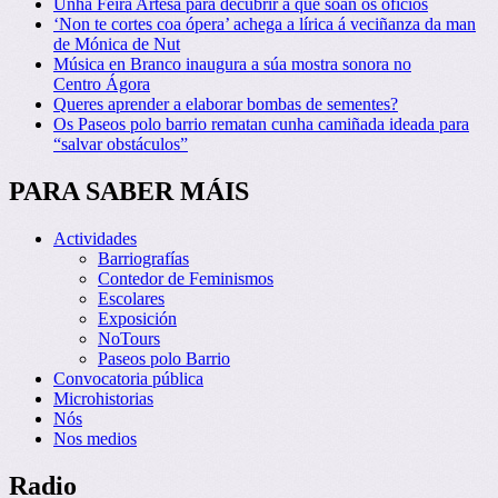
Unha Feira Artesá para decubrir a que soan os oficios
‘Non te cortes coa ópera’ achega a lírica á veciñanza da man
de Mónica de Nut
Música en Branco inaugura a súa mostra sonora no
Centro Ágora
Queres aprender a elaborar bombas de sementes?
Os Paseos polo barrio rematan cunha camiñada ideada para
“salvar obstáculos”
PARA SABER MÁIS
Actividades
Barriografías
Contedor de Feminismos
Escolares
Exposición
NoTours
Paseos polo Barrio
Convocatoria pública
Microhistorias
Nós
Nos medios
Radio