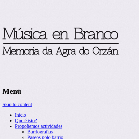
Memoria da Agra do Orzán
Música en Branco
Menú
Skip to content
Inicio
Que é isto?
Propoñemos actividades
Barriografías
Paseos polo barrio