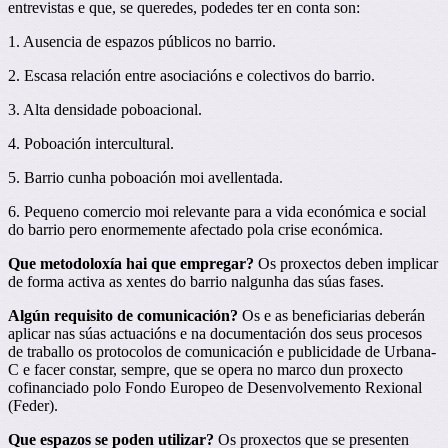
entrevistas e que, se queredes, podedes ter en conta son:
1. Ausencia de espazos públicos no barrio.
2. Escasa relación entre asociacións e colectivos do barrio.
3. Alta densidade poboacional.
4. Poboación intercultural.
5. Barrio cunha poboación moi avellentada.
6. Pequeno comercio moi relevante para a vida económica e social
do barrio pero enormemente afectado pola crise económica.
Que metodoloxía hai que empregar?
Os proxectos deben implicar
de forma activa as xentes do barrio nalgunha das súas fases.
Algún requisito de comunicación?
Os e as beneficiarias deberán
aplicar nas súas actuacións e na documentación dos seus procesos
de traballo os protocolos de comunicación e publicidade de Urbana-
C e facer constar, sempre, que se opera no marco dun proxecto
cofinanciado polo Fondo Europeo de Desenvolvemento Rexional
(Feder).
Que espazos se poden utilizar?
Os proxectos que se presenten