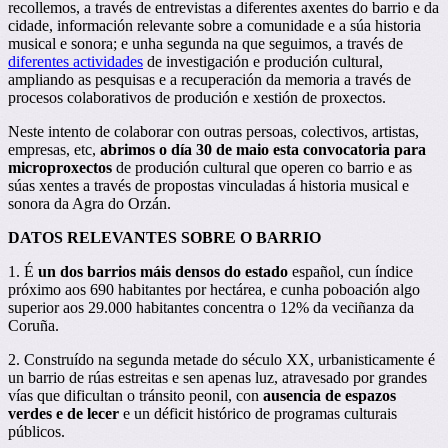
recollemos, a través de entrevistas a diferentes axentes do barrio e da
cidade, información relevante sobre a comunidade e a súa historia
musical e sonora; e unha segunda na que seguimos, a través de
diferentes actividades
de investigación e produción cultural,
ampliando as pesquisas e a recuperación da memoria a través de
procesos colaborativos de produción e xestión de proxectos.
Neste intento de colaborar con outras persoas, colectivos, artistas,
empresas, etc,
abrimos o día 30 de maio esta convocatoria para
microproxectos
de produción cultural que operen co barrio e as
súas xentes a través de propostas vinculadas á historia musical e
sonora da Agra do Orzán.
DATOS RELEVANTES SOBRE O BARRIO
1. É
un dos barrios máis densos do estado
español, cun índice
próximo aos 690 habitantes por hectárea, e cunha poboación algo
superior aos 29.000 habitantes concentra o 12% da veciñanza da
Coruña.
2. Construído na segunda metade do século XX, urbanisticamente é
un barrio de rúas estreitas e sen apenas luz, atravesado por grandes
vías que dificultan o tránsito peonil, con
ausencia de espazos
verdes e de lecer
e un déficit histórico de programas culturais
públicos.