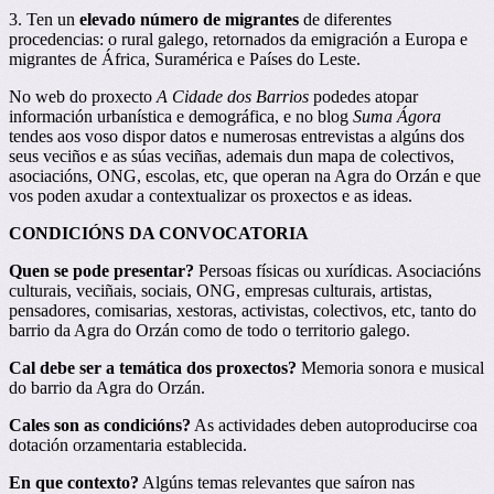
3. Ten un
elevado número de migrantes
de diferentes
procedencias: o rural galego, retornados da emigración a Europa e
migrantes de África, Suramérica e Países do Leste.
No web do proxecto
A Cidade dos Barrios
podedes atopar
información urbanística e demográfica, e no blog
Suma Ágora
tendes aos voso dispor datos e numerosas entrevistas a algúns dos
seus veciños e as súas veciñas, ademais dun mapa de colectivos,
asociacións, ONG, escolas, etc, que operan na Agra do Orzán e que
vos poden axudar a contextualizar os proxectos e as ideas.
CONDICIÓNS DA CONVOCATORIA
Quen se pode presentar?
Persoas físicas ou xurídicas. Asociacións
culturais, veciñais, sociais, ONG, empresas culturais, artistas,
pensadores, comisarias, xestoras, activistas, colectivos, etc, tanto do
barrio da Agra do Orzán como de todo o territorio galego.
Cal debe ser a temática dos proxectos?
Memoria sonora e musical
do barrio da Agra do Orzán.
Cales son as condicións?
As actividades deben autoproducirse coa
dotación orzamentaria establecida.
En que contexto?
Algúns temas relevantes que saíron nas