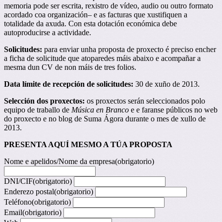
memoria pode ser escrita, rexistro de vídeo, audio ou outro formato
acordado coa organización– e as facturas que xustifiquen a
totalidade da axuda. Con esta dotación económica debe
autoproducirse a actividade.
Solicitudes:
para enviar unha proposta de proxecto é preciso encher
a ficha de solicitude que atoparedes máis abaixo e acompañar a
mesma dun CV de non máis de tres folios.
Data límite de recepción de solicitudes:
30 de xuño de 2013.
Selección dos proxectos:
os proxectos serán seleccionados polo
equipo de traballo de
Música en Branco
e e faranse públicos no web
do proxecto e no blog de Suma Ágora durante o mes de xullo de
2013.
PRESENTA AQUÍ MESMO A TÚA PROPOSTA
Nome e apelidos/Nome da empresa
(obrigatorio)
DNI/CIF
(obrigatorio)
Enderezo postal
(obrigatorio)
Teléfono
(obrigatorio)
Email
(obrigatorio)