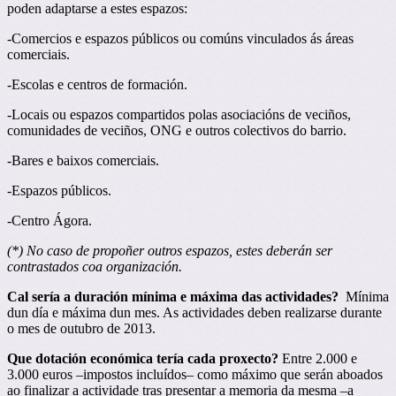
poden adaptarse a estes espazos:
-Comercios e espazos públicos ou comúns vinculados ás áreas
comerciais.
-Escolas e centros de formación.
-Locais ou espazos compartidos polas asociacións de veciños,
comunidades de veciños, ONG e outros colectivos do barrio.
-Bares e baixos comerciais.
-Espazos públicos.
-Centro Ágora.
(*) No caso de propoñer outros espazos, estes deberán ser
contrastados coa organización.
Cal sería a duración mínima e máxima das actividades?
Mínima
dun día e máxima dun mes. As actividades deben realizarse durante
o mes de outubro de 2013.
Que dotación económica tería cada proxecto?
Entre 2.000 e
3.000 euros –impostos incluídos– como máximo que serán aboados
ao finalizar a actividade tras presentar a memoria da mesma –a