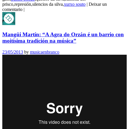
prisco,represión,silencios da silva,
xurxo souto
|
Deixar un
comentario
|
Mangüi Martín: “A Agra do Orzán é un barrio con
moitísima tradición na música”
23/05/2013
by
musicaenbranco