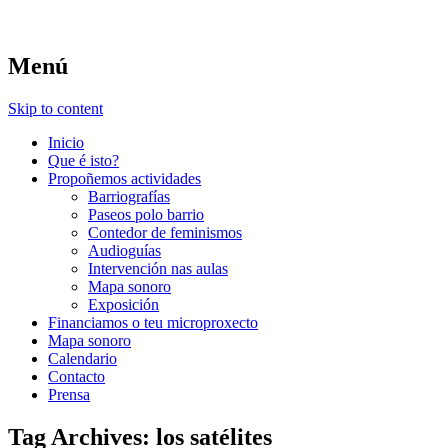
Memoria da Agra do Orzán
Música en Branco
Menú
Skip to content
Inicio
Que é isto?
Propoñemos actividades
Barriografías
Paseos polo barrio
Contedor de feminismos
Audioguías
Intervención nas aulas
Mapa sonoro
Exposición
Financiamos o teu microproxecto
Mapa sonoro
Calendario
Contacto
Prensa
Tag Archives:
los satélites