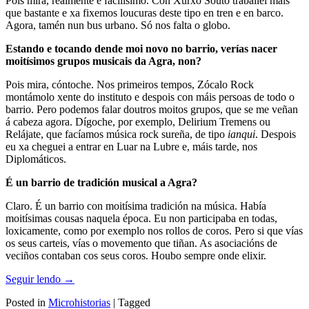
Pois mira, realmente é facilísimo. Con Xurxo Souto traballei máis
que bastante e xa fixemos loucuras deste tipo en tren e en barco.
Agora, tamén nun bus urbano. Só nos falta o globo.
Estando e tocando dende moi novo no barrio, verías nacer
moitísimos grupos musicais da Agra, non?
Pois mira, cóntoche. Nos primeiros tempos, Zócalo Rock
montámolo xente do instituto e despois con máis persoas de todo o
barrio. Pero podemos falar doutros moitos grupos, que se me veñan
á cabeza agora. Dígoche, por exemplo, Delirium Tremens ou
Relájate, que facíamos música rock sureña, de tipo
ianqui
. Despois
eu xa cheguei a entrar en Luar na Lubre e, máis tarde, nos
Diplomáticos.
É un barrio de tradición musical a Agra?
Claro. É un barrio con moitísima tradición na música. Había
moitísimas cousas naquela época. Eu non participaba en todas,
loxicamente, como por exemplo nos rollos de coros. Pero si que vías
os seus carteis, vías o movemento que tiñan. As asociacións de
veciños contaban cos seus coros. Houbo sempre onde elixir.
Seguir lendo
→
Posted in
Microhistorias
|
Tagged