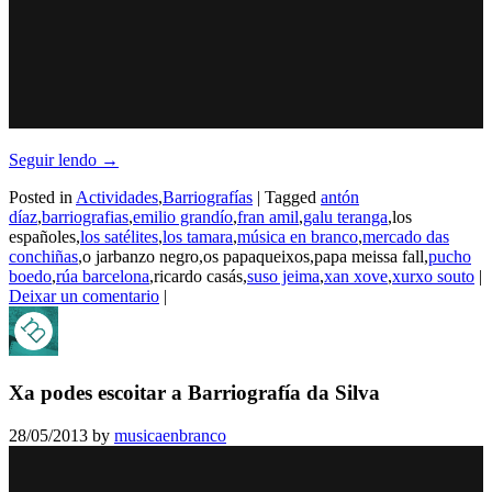
Seguir lendo
→
Posted in
Actividades
,
Barriografías
|
Tagged
antón
díaz
,
barriografias
,
emilio grandío
,
fran amil
,
galu teranga
,los
españoles,
los satélites
,
los tamara
,
música en branco
,
mercado das
conchiñas
,o jarbanzo negro,os papaqueixos,papa meissa fall,
pucho
boedo
,
rúa barcelona
,ricardo casás,
suso jeima
,
xan xove
,
xurxo souto
|
Deixar un comentario
|
Xa podes escoitar a Barriografía da Silva
28/05/2013
by
musicaenbranco