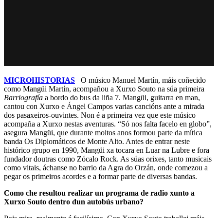
MICROHISTORIAS
O músico Manuel Martín, máis coñecido
como Mangüi Martín, acompañou a Xurxo Souto na súa primeira
Barriografía
a bordo do bus da liña 7. Mangüi, guitarra en man,
cantou con Xurxo e Ángel Campos varias cancións ante a mirada
dos pasaxeiros-ouvintes. Non é a primeira vez que este músico
acompaña a Xurxo nestas aventuras. “Só nos falta facelo en globo”,
asegura Mangüi, que durante moitos anos formou parte da mítica
banda Os Diplomáticos de Monte Alto. Antes de entrar neste
histórico grupo en 1990, Mangüi xa tocara en Luar na Lubre e fora
fundador doutras como Zócalo Rock. As súas orixes, tanto musicais
como vitais, áchanse no barrio da Agra do Orzán, onde comezou a
pegar os primeiros acordes e a formar parte de diversas bandas.
Como che resultou realizar un programa de radio xunto a
Xurxo Souto dentro dun autobús urbano?