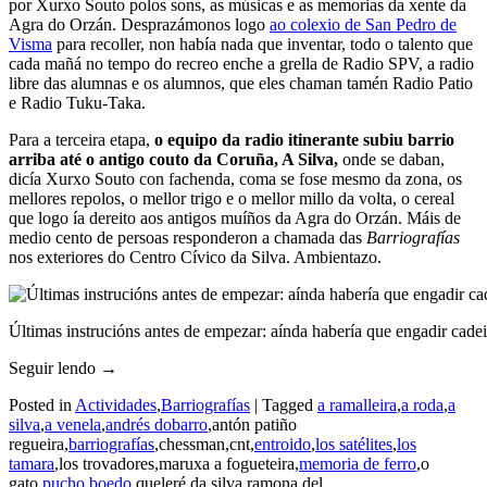
por Xurxo Souto polos sons, as músicas e as memorias da xente da
Agra do Orzán. Desprazámonos logo
ao colexio de San Pedro de
Visma
para recoller, non había nada que inventar, todo o talento que
cada mañá no tempo do recreo enche a grella de Radio SPV, a radio
libre das alumnas e os alumnos, que eles chaman tamén Radio Patio
e Radio Tuku-Taka.
Para a terceira etapa,
o equipo da radio itinerante subiu barrio
arriba até o antigo couto da Coruña, A Silva,
onde se daban,
dicía Xurxo Souto con fachenda, coma se fose mesmo da zona, os
mellores repolos, o mellor trigo e o mellor millo da volta, o cereal
que logo ía dereito aos antigos muíños da Agra do Orzán. Máis de
medio cento de persoas responderon a chamada das
Barriografías
nos exteriores do Centro Cívico da Silva. Ambientazo.
Últimas instrucións antes de empezar: aínda habería que engadir cadeir
Seguir lendo
→
Posted in
Actividades
,
Barriografías
|
Tagged
a ramalleira
,
a roda
,
a
silva
,
a venela
,
andrés dobarro
,antón patiño
regueira,
barriografías
,chessman,cnt,
entroido
,
los satélites
,
los
tamara
,los trovadores,maruxa a fogueteira,
memoria de ferro
,o
gato,
pucho boedo
,queleré da silva,ramona del